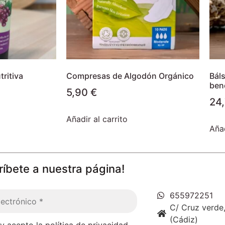
ritiva
Compresas de Algodón Orgánico
Bál
ben
5,90
€
24
Añadir al carrito
Añad
ríbete a nuestra página!
655972251
C/ Cruz verde,
(Cádiz)
 y acepto la
política de privacidad