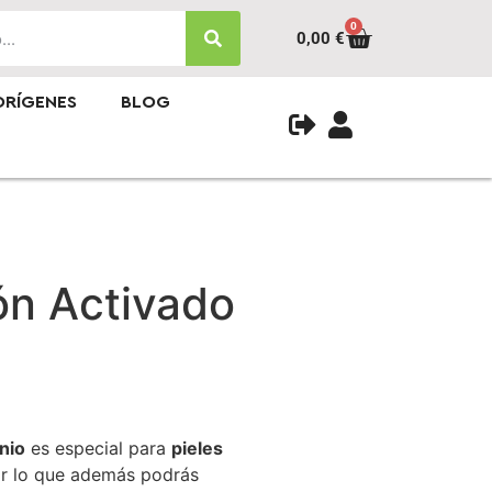
0
0,00
€
ORÍGENES
BLOG
ón Activado
nio
es especial para
pieles
or lo que además podrás