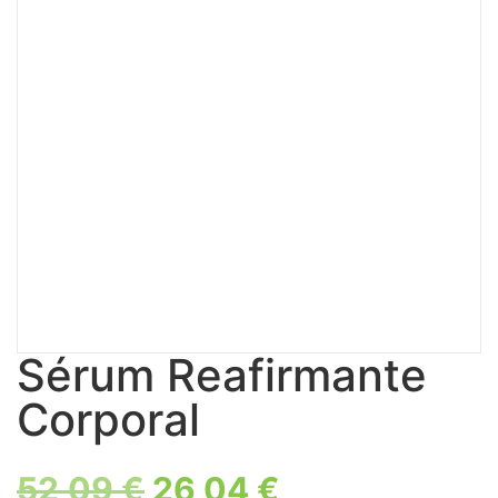
Sérum Reafirmante
Corporal
52,09
€
26,04
€