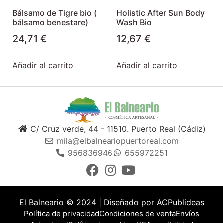
Bálsamo de Tigre bio (
Holistic After Sun Body
bálsamo benestare)
Wash Bio
24,71
€
12,67
€
Añadir al carrito
Añadir al carrito
C/ Cruz verde, 44 - 11510. Puerto Real (Cádiz)
mila@elbalneariopuertoreal.com
956836946
655972251
El Balneario © 2024 | Diseñado por
ACPublideas
Política de privacidad
Condiciones de venta
Envíos