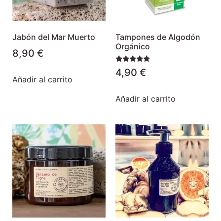
Jabón del Mar Muerto
Tampones de Algodón
Orgánico
8,90
€
Valorado
4,90
€
con
Añadir al carrito
5.00
de 5
Añadir al carrito