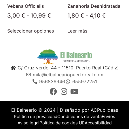
Vebena Officialis
Zanahoria Deshidratada
3,00
€
-
10,99
€
1,80
€
-
4,10
€
Seleccionar opciones
Leer más
C/ Cruz verde, 44 - 11510. Puerto Real (Cádiz)
mila@elbalneariopuertoreal.com
956836946
655972251
El Balneario © 2024 | Diseñado por
ACPublideas
Política de privacidad
Condiciones de venta
Envíos
Aviso legal
Política de cookies UE
Accesibilidad