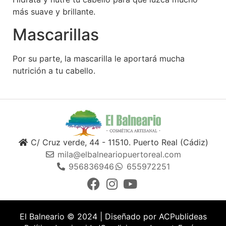
más suave y brillante.
Mascarillas
Por su parte, la mascarilla le aportará mucha
nutrición a tu cabello.
C/ Cruz verde, 44 - 11510. Puerto Real (Cádiz)
mila@elbalneariopuertoreal.com
956836946
655972251
El Balneario © 2024 | Diseñado por
ACPublideas