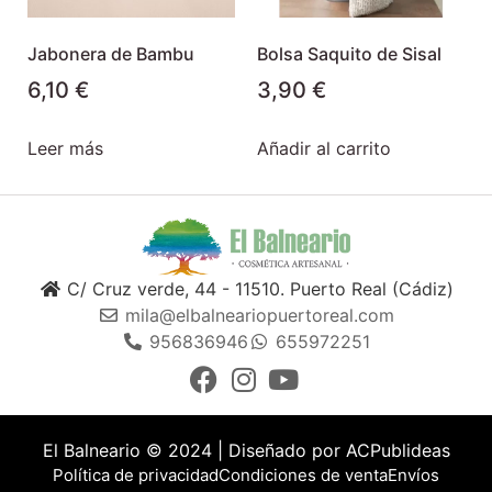
Jabonera de Bambu
Bolsa Saquito de Sisal
6,10
€
3,90
€
Leer más
Añadir al carrito
C/ Cruz verde, 44 - 11510. Puerto Real (Cádiz)
mila@elbalneariopuertoreal.com
956836946
655972251
El Balneario © 2024 | Diseñado por
ACPublideas
Política de privacidad
Condiciones de venta
Envíos