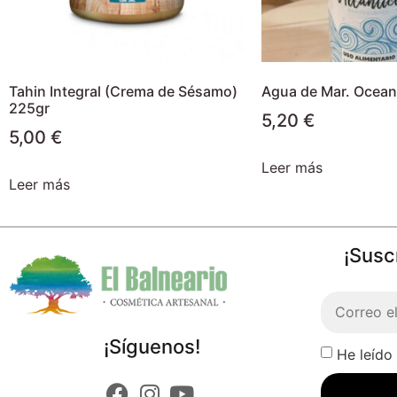
Tahin Integral (Crema de Sésamo)
Agua de Mar. Oceano
225gr
5,20
€
5,00
€
Leer más
Leer más
¡Susc
¡Síguenos!
He leído