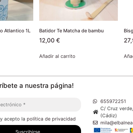
 Atlantico 1L
Batidor Te Matcha de bambu
Bis
12,00
€
27
Añadir al carrito
Añad
ríbete a nuestra página!
655972251
C/ Cruz verde,
(Cádiz)
 y acepto la
política de privacidad
mila@elbalnea
Suscribirse