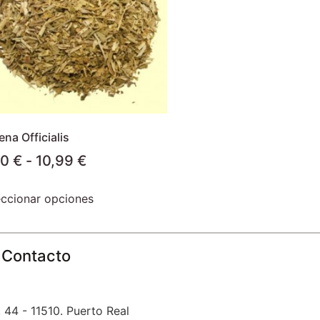
na Officialis
00
€
-
10,99
€
eccionar opciones
Contacto
 44 - 11510. Puerto Real