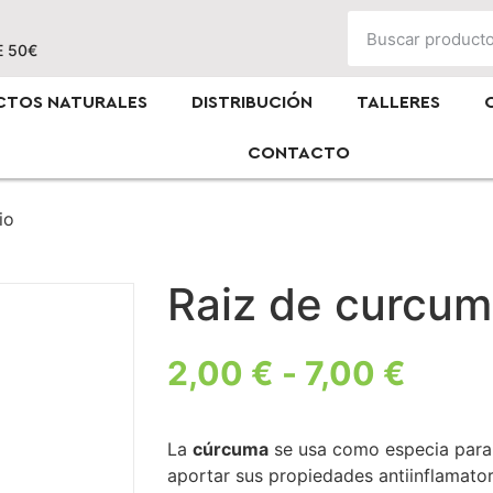
E 50€
CTOS NATURALES
DISTRIBUCIÓN
TALLERES
CONTACTO
io
Raiz de curcum
2,00
€
-
7,00
€
La
cúrcuma
se usa como especia para d
aportar sus propiedades antiinflamator