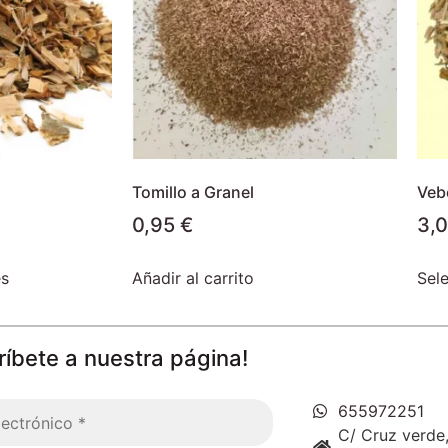
Tomillo a Granel
Vebe
0,95
€
3,
es
Añadir al carrito
Sel
ríbete a nuestra página!
655972251
C/ Cruz verde,