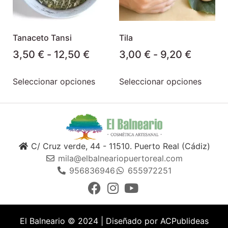
Tanaceto Tansi
Tila
3,50
€
-
12,50
€
3,00
€
-
9,20
€
Seleccionar opciones
Seleccionar opciones
C/ Cruz verde, 44 - 11510. Puerto Real (Cádiz)
mila@elbalneariopuertoreal.com
956836946
655972251
El Balneario © 2024 | Diseñado por
ACPublideas