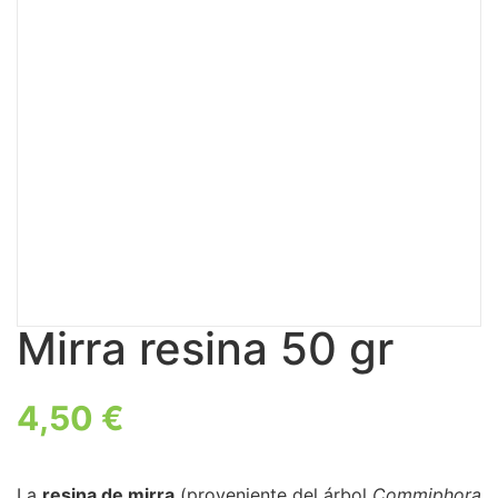
Mirra resina 50 gr
4,50
€
La
resina de mirra
(proveniente del árbol
Commiphora