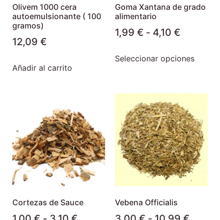
Olivem 1000 cera
Goma Xantana de grado
autoemulsionante ( 100
alimentario
gramos)
1,99
€
-
4,10
€
12,09
€
Seleccionar opciones
Añadir al carrito
Cortezas de Sauce
Vebena Officialis
1,00
€
-
3,10
€
3,00
€
-
10,99
€