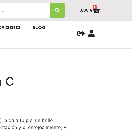
0
0,00
€
ORÍGENES
BLOG
a C
le da a tu piel un brillo
ntación y el enrojecimiento, y