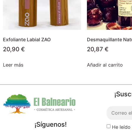
Exfoliante Labial ZAO
Desmaquillante Natu
20,90
€
20,87
€
Leer más
Añadir al carrito
¡Susc
¡Síguenos!
He leído