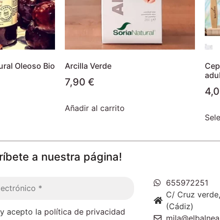
ral Oleoso Bio
Arcilla Verde
Cepi
adu
7,90
€
4,
Añadir al carrito
Sel
ríbete a nuestra página!
655972251
C/ Cruz verde,
(Cádiz)
 y acepto la
política de privacidad
mila@elbalnea