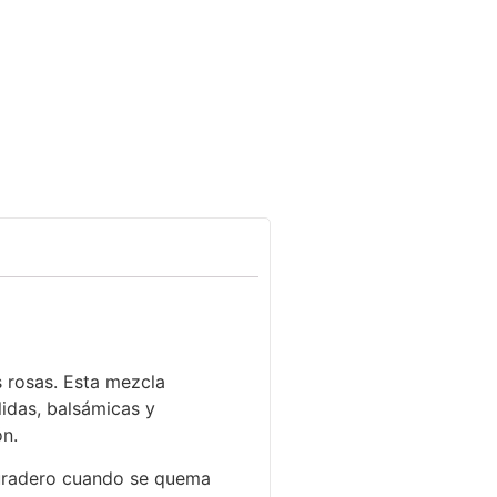
s rosas. Esta mezcla
lidas, balsámicas y
ón.
 duradero cuando se quema