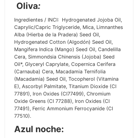
Oliva
:
Ingredientes / INCI: Hydrogenated Jojoba Oil,
Caprylic/Capric Triglyceride, Mica, Limnanthes
Alba (Hierba de la Pradera) Seed Oil,
Hydrogenated Cotton (Algodón) Seed Oil,
Mangifera Indica (Mango) Seed Oil, Candelilla
Cera, Simmondsia Chinensis (Jojoba) Seed
Oil*, Glyceryl Caprylate, Copernica Cerifera
(Carnauba) Cera, Macadamia Ternifolia
(Macadamia) Seed Oil, Tocopherol (Vitamina
E), Ascorbyl Palmitate, Titanium Dioxide (CI
77891), Iron Oxides (CI77499), Chromium
Oxide Greens (CI 77288), Iron Oxides (CI
77491), Ferric Ammonium Ferrocyanide (CI
77510).
Azul noche: