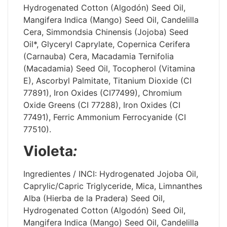
Hydrogenated Cotton (Algodón) Seed Oil,
Mangifera Indica (Mango) Seed Oil, Candelilla
Cera, Simmondsia Chinensis (Jojoba) Seed
Oil*, Glyceryl Caprylate, Copernica Cerifera
(Carnauba) Cera, Macadamia Ternifolia
(Macadamia) Seed Oil, Tocopherol (Vitamina
E), Ascorbyl Palmitate, Titanium Dioxide (CI
77891), Iron Oxides (CI77499), Chromium
Oxide Greens (CI 77288), Iron Oxides (CI
77491), Ferric Ammonium Ferrocyanide (CI
77510).
Violeta
:
Ingredientes / INCI: Hydrogenated Jojoba Oil,
Caprylic/Capric Triglyceride, Mica, Limnanthes
Alba (Hierba de la Pradera) Seed Oil,
Hydrogenated Cotton (Algodón) Seed Oil,
Mangifera Indica (Mango) Seed Oil, Candelilla