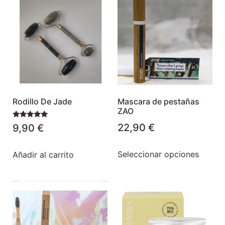
Rodillo De Jade
Mascara de pestañas
ZAO
Valorado
22,90
€
9,90
€
con
5.00
de 5
Seleccionar opciones
Añadir al carrito