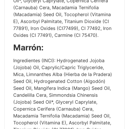
Oil*, Glyceryl Caprylate, Copernica Cerifera
(Carnauba) Cera, Macadamia Ternifolia
(Macadamia) Seed Oil, Tocopherol (Vitamina
E), Ascorbyl Palmitate, Titanium Dioxide (CI
77891), Iron Oxides (CI77499), CI 77492, Iron
Oxides (CI 77491), Carmine (CI 75470).
Marrón:
Ingredientes (INCI): Hydrogenated Jojoba
(Jojoba) Oil, Caprylic/Capric Triglyceride,
Mica, Limnanthes Alba (Hierba de la Pradera)
Seed Oil, Hydrogenated Cotton (Algodón)
Seed Oil, Mangifera Indica (Mango) Seed Oil,
Candelilla Cera, Simmondsia Chinensis
(Jojoba) Seed Oil*, Glyceryl Caprylate,
Copernica Cerifera (Carnauba) Cera,
Macadamia Ternifolia (Macadamia) Seed Oil,
Tocopherol (Vitamina E), Ascorbyl Palmitate,