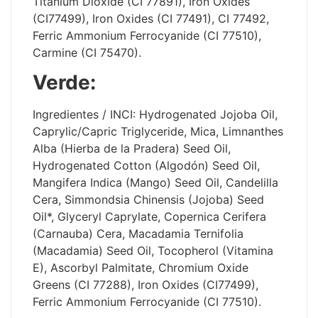
Titanium Dioxide (CI 77891), Iron Oxides
(CI77499), Iron Oxides (CI 77491), CI 77492,
Ferric Ammonium Ferrocyanide (CI 77510),
Carmine (CI 75470).
Verde:
Ingredientes / INCI: Hydrogenated Jojoba Oil,
Caprylic/Capric Triglyceride, Mica, Limnanthes
Alba (Hierba de la Pradera) Seed Oil,
Hydrogenated Cotton (Algodón) Seed Oil,
Mangifera Indica (Mango) Seed Oil, Candelilla
Cera, Simmondsia Chinensis (Jojoba) Seed
Oil*, Glyceryl Caprylate, Copernica Cerifera
(Carnauba) Cera, Macadamia Ternifolia
(Macadamia) Seed Oil, Tocopherol (Vitamina
E), Ascorbyl Palmitate, Chromium Oxide
Greens (CI 77288), Iron Oxides (CI77499),
Ferric Ammonium Ferrocyanide (CI 77510).