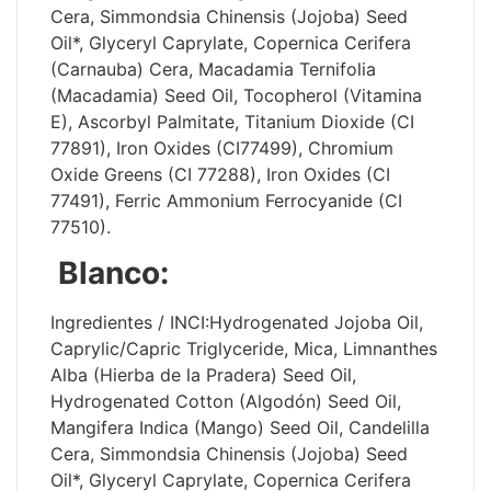
Cera, Simmondsia Chinensis (Jojoba) Seed
Oil*, Glyceryl Caprylate, Copernica Cerifera
(Carnauba) Cera, Macadamia Ternifolia
(Macadamia) Seed Oil, Tocopherol (Vitamina
E), Ascorbyl Palmitate, Titanium Dioxide (CI
77891), Iron Oxides (CI77499), Chromium
Oxide Greens (CI 77288), Iron Oxides (CI
77491), Ferric Ammonium Ferrocyanide (CI
77510).
Blanco:
Ingredientes / INCI:Hydrogenated Jojoba Oil,
Caprylic/Capric Triglyceride, Mica, Limnanthes
Alba (Hierba de la Pradera) Seed Oil,
Hydrogenated Cotton (Algodón) Seed Oil,
Mangifera Indica (Mango) Seed Oil, Candelilla
Cera, Simmondsia Chinensis (Jojoba) Seed
Oil*, Glyceryl Caprylate, Copernica Cerifera