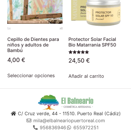
Cepillo de Dientes para
Protector Solar Facial
niños y adultos de
Bio Matarrania SPF50
Bambú
Valorado
4,00
€
24,50
€
con
5.00
de 5
Seleccionar opciones
Añadir al carrito
C/ Cruz verde, 44 - 11510. Puerto Real (Cádiz)
mila@elbalneariopuertoreal.com
956836946
655972251