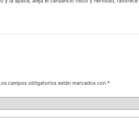
o y la apatía, aleja el cansancio físico y nervioso, favorec
Los campos obligatorios están marcados con
*