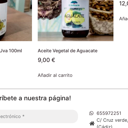
12
Añad
 Uva 100ml
Aceite Vegetal de Aguacate
9,00
€
Añadir al carrito
ríbete a nuestra página!
655972251
C/ Cruz verde,
(Cádiz)