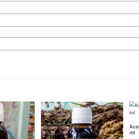
Acei
ml