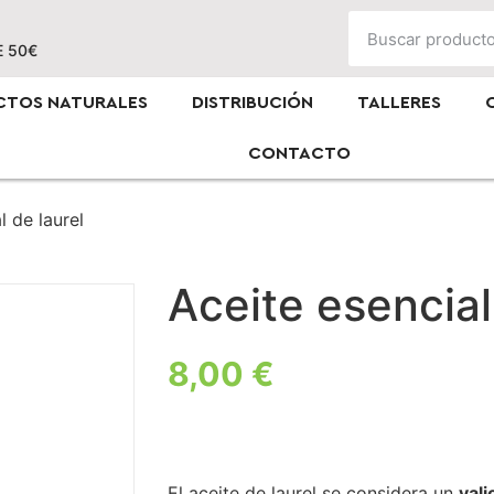
E 50€
CTOS NATURALES
DISTRIBUCIÓN
TALLERES
CONTACTO
l de laurel
Aceite esencial
8,00
€
El aceite de laurel se considera un
vali