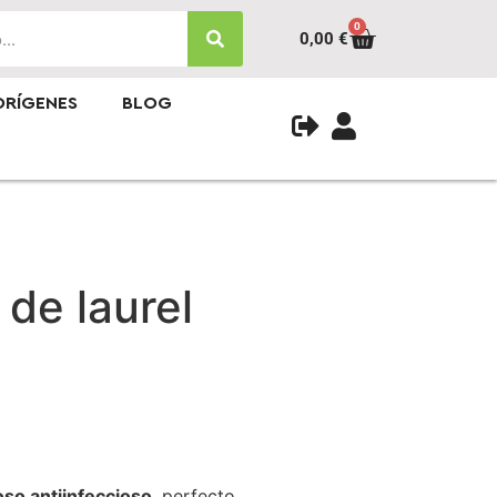
0
0,00
€
ORÍGENES
BLOG
 de laurel
oso antiinfeccioso
, perfecto