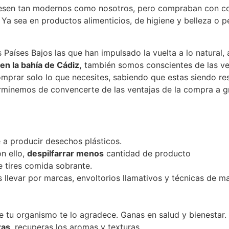
uesen tan modernos como nosotros, pero compraban con co
l. Ya sea en productos alimenticios, de higiene y belleza o 
ses Bajos las que han impulsado la vuelta a lo natural, a l
en la bahía de Cádiz,
también somos conscientes de las ven
prar solo lo que necesites, sabiendo que estas siendo re
erminemos de convencerte de las ventajas de la compra a gra
 a producir desechos plásticos.
n ello,
despilfarrar menos
cantidad de producto
e tires comida sobrante.
levar por marcas, envoltorios llamativos y técnicas de ma
ue tu organismo te lo agradece. Ganas en salud y bienestar.
ras
, recuperas los aromas y texturas.