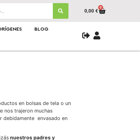
0
0,00
€
ORÍGENES
BLOG
ductos en bolsas de tela o un
ue nos trajeron muchas
ir debidamente envasado en
izás
nuestros padres y