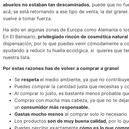
abuelos no estaban tan descaminados
, puede que no f
acá, se está retornando a ese tipo de venta, la del grane
vuelve a tomar fuerza.
Ha sido en algunas zonas de Europa como Alemania o los Paí
En El Balneario,
privilegiado rincón de cosmética natural 
dispensación, por lo que puedes venir cómodamente a com
ayudando a reducir tu huella ecológica. si quieres que t
nuestra lista.
Por estas razones has de volver a comprar a granel
Se
respeta
el medio ambiente, ya que no contribuye
Puedes comprar la cantidad justa que necesitas y co
Al comprar lo justo, es bastante menos probable qu
Compras con mucha mas cabeza, ya que no te dejas l
un
consumidor más responsable.
Gastas mucho menos
al comprar solo lo necesario
Los productos
son de muy buena calidad
, por lo q
Puedes percibir exactamente
cómo es lo que comp